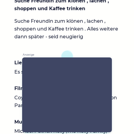
Suche Freundin zum klönen , lachen ,
shoppen und Kaffee trinken
Suche Freundin zum klönen , lachen ,
shoppen und Kaffee trinken . Alles weitere
dann später - seid neugierig
Lieblingsbücher
Es sind soooo viele
Filme & Serien
Coyote Ugly, Prison Break, Die Tribute von
Panem
Musik
Michael Patrick Kelly ,The Kelly Family,