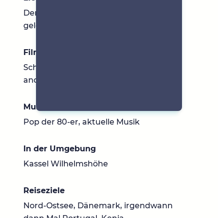
Den Netten beißen die Hunde zuletzt
gelesen
Filme & Serien
Schweden Oder Nordsee Krimis und
anderes
Musik
Pop der 80-er, aktuelle Musik
In der Umgebung
Kassel Wilhelmshöhe
Reiseziele
Nord-Ostsee, Dänemark, irgendwann