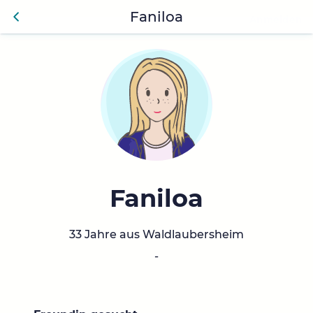
Faniloa
Anmelden
Zurü
ck
Faniloa
33 Jahre aus Waldlaubersheim
-