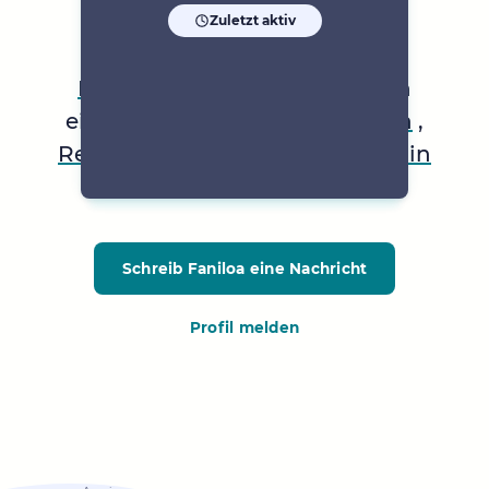
Zuletzt aktiv
Faniloa
ist auf der Suche nach
einer
Freundin
,
Sportpartnerin
,
Reisepartnerin
oder
Mailfreundin
in Waldlaubersheim
.
Schreib Faniloa
eine Nachricht
Profil melden