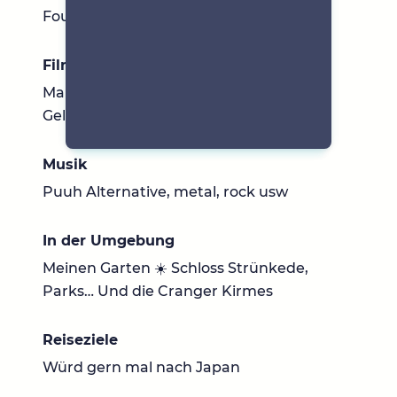
Fourth wing, quicksilver, book of azrael..
Filme & Serien
Marvel, fantasy Stranger things..
Gelegentlich auch Anime/ Japanisches
Musik
Puuh Alternative, metal, rock usw
In der Umgebung
Meinen Garten ☀️ Schloss Strünkede,
Parks… Und die Cranger Kirmes
Reiseziele
Würd gern mal nach Japan