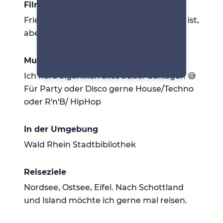
Filme & Serien
Friends, Herr der Ringe. Alles, was lustig ist,
aber auch gerne mal Fußball
Musik
Ich höre eigentlich alles außer Schlager. 😅
Für Party oder Disco gerne House/Techno
oder R'n'B/ HipHop
In der Umgebung
Wald Rhein Stadtbibliothek
Reiseziele
Nordsee, Ostsee, Eifel. Nach Schottland
und Island möchte ich gerne mal reisen.