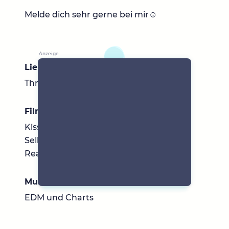
Melde dich sehr gerne bei mir☺️
Lieblingsbücher
Thriller
Filme & Serien
Kissing both, Mean girls 2, The Blacklist,
Selling Sunset, Haus des Geldes, SWAT,
Reacher, Harlan Coben Miniserien…
Musik
EDM und Charts