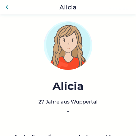
Alicia
Anmelden
Zurü
ck
Alicia
27 Jahre aus Wuppertal
-