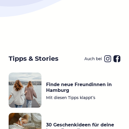
Tipps & Stories
Auch bei
Ins
Fa
ta
ce
gr
bo
Finde neue Freundinnen in
a
ok
Hamburg
m
Mit diesen Tipps klappt‘s
30 Geschenkideen für deine