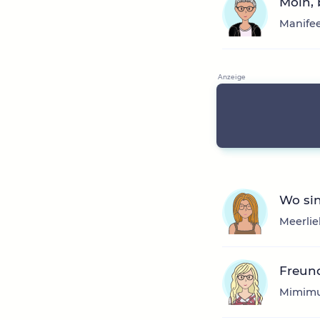
Moin,
Manifee
Wo si
Meerlie
Freund
Mimimu