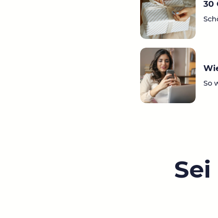
30 
Sch
Wie
So 
Sei