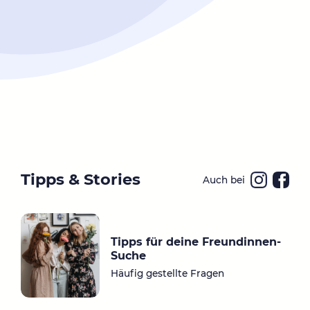
Tipps & Stories
Auch bei
Ins
Fa
ta
ce
gr
bo
Tipps für deine Freundinnen-
a
ok
Suche
m
Häufig gestellte Fragen