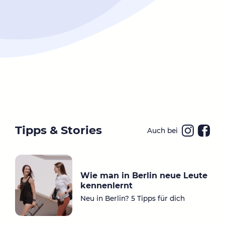
Tipps & Stories
Auch bei
Ins
Fa
ta
ce
gr
bo
Wie man in Berlin neue Leute
a
ok
kennenlernt
m
Neu in Berlin? 5 Tipps für dich