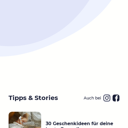
Tipps & Stories
Auch bei
Ins
Fa
ta
ce
gr
bo
30 Geschenkideen für deine
a
ok