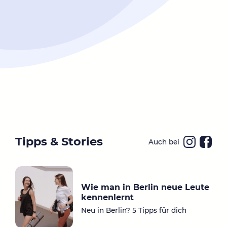
Tipps & Stories
Auch bei
Ins
Fa
ta
ce
gr
bo
Wie man in Berlin neue Leute
a
ok
kennenlernt
m
Neu in Berlin? 5 Tipps für dich