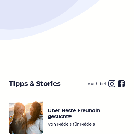
Tipps & Stories
Auch bei
Ins
Fa
ta
ce
gr
bo
Über Beste Freundin
a
ok
gesucht®
m
Von Mädels für Mädels