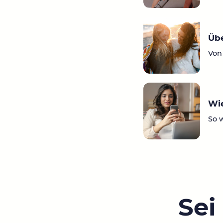
Übe
Von
Wie
So 
Sei