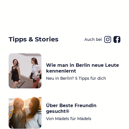
Tipps & Stories
Auch bei
Ins
Fa
ta
ce
gr
bo
Wie man in Berlin neue Leute
a
ok
kennenlernt
m
Neu in Berlin? 5 Tipps für dich
Über Beste Freundin
gesucht®
Von Mädels für Mädels