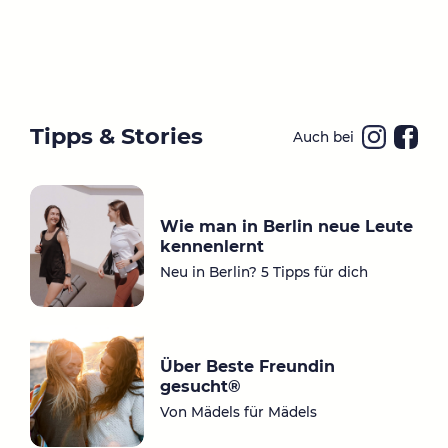
Tipps & Stories
Auch bei
Ins
Fa
ta
ce
gr
bo
Wie man in Berlin neue Leute
a
ok
kennenlernt
m
Neu in Berlin? 5 Tipps für dich
Über Beste Freundin
gesucht®
Von Mädels für Mädels