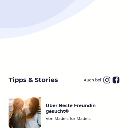
Tipps & Stories
Auch bei
Ins
Fa
ta
ce
gr
bo
Über Beste Freundin
a
ok
gesucht®
m
Von Mädels für Mädels