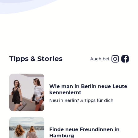
Tipps & Stories
Auch bei
Ins
Fa
ta
ce
gr
bo
Wie man in Berlin neue Leute
a
ok
kennenlernt
m
Neu in Berlin? 5 Tipps für dich
Finde neue Freundinnen in
Hamburg