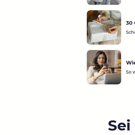
30 
Sch
Wie
So 
Sei