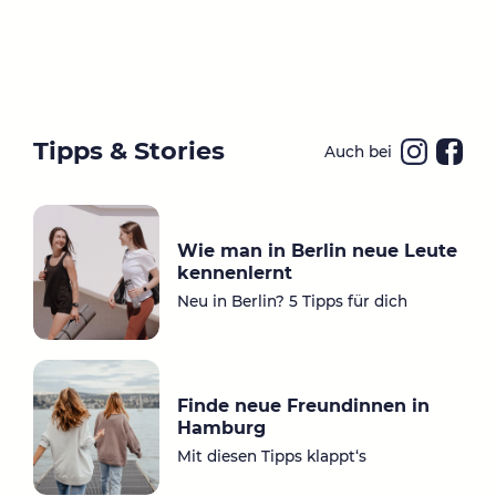
Tipps & Stories
Auch bei
Ins
Fa
ta
ce
gr
bo
Wie man in Berlin neue Leute
a
ok
kennenlernt
m
Neu in Berlin? 5 Tipps für dich
Finde neue Freundinnen in
Hamburg
Mit diesen Tipps klappt‘s