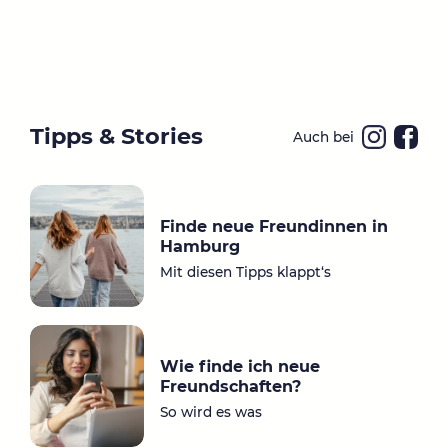
Tipps & Stories
Auch bei
Ins
Fa
ta
ce
gr
bo
Finde neue Freundinnen in
a
ok
Hamburg
m
Mit diesen Tipps klappt‘s
Wie finde ich neue
Freundschaften?
So wird es was