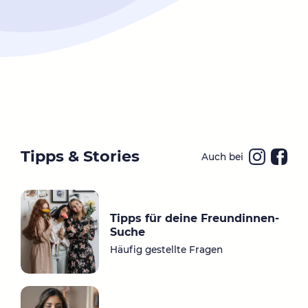
Tipps & Stories
Auch bei
Ins
Fa
ta
ce
gr
bo
Tipps für deine Freundinnen-
a
ok
Suche
m
Häufig gestellte Fragen