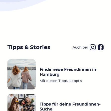
Tipps & Stories
Auch bei
Ins
Fa
ta
ce
gr
bo
Finde neue Freundinnen in
a
ok
Hamburg
m
Mit diesen Tipps klappt‘s
Tipps für deine Freundinnen-
Suche