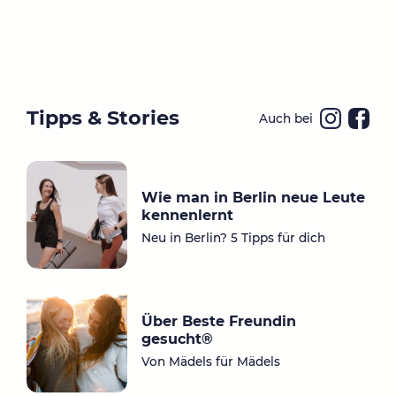
Tipps & Stories
Auch bei
Ins
Fa
ta
ce
gr
bo
Wie man in Berlin neue Leute
a
ok
kennenlernt
m
Neu in Berlin? 5 Tipps für dich
Über Beste Freundin
gesucht®
Von Mädels für Mädels