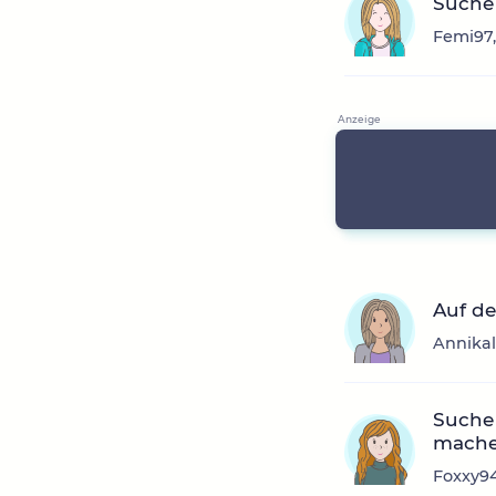
Suche 
Femi97,
Auf de
Annikal
Suche 
mache
Foxxy94