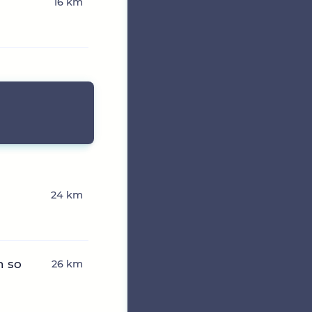
16 km
24 km
n so
26 km