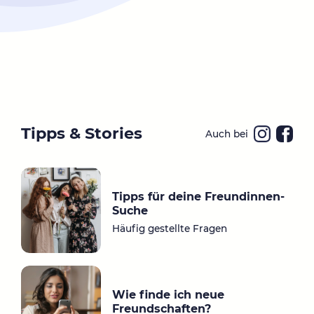
Tipps & Stories
Auch bei
Ins
Fa
ta
ce
gr
bo
Tipps für deine Freundinnen-
a
ok
Suche
m
Häufig gestellte Fragen
Wie finde ich neue
Freundschaften?