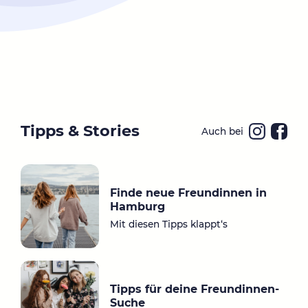
Tipps & Stories
Auch bei
Ins
Fa
ta
ce
gr
bo
Finde neue Freundinnen in
a
ok
Hamburg
m
Mit diesen Tipps klappt‘s
Tipps für deine Freundinnen-
Suche