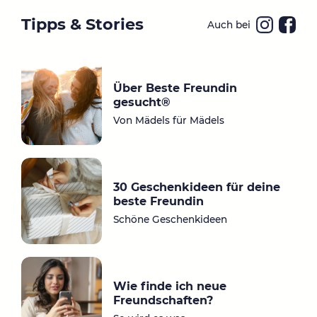
Tipps & Stories
Auch bei
Ins
Fa
ta
ce
gr
bo
Über Beste Freundin
a
ok
gesucht®
m
Von Mädels für Mädels
30 Geschenkideen für deine
beste Freundin
Schöne Geschenkideen
Wie finde ich neue
Freundschaften?