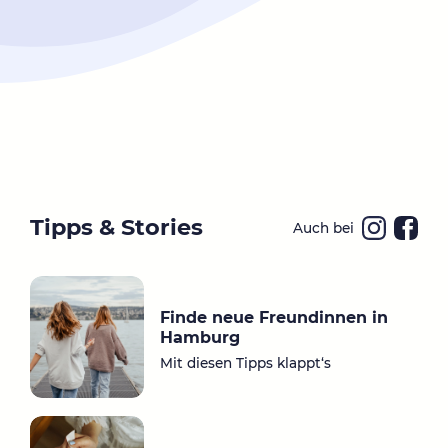
Tipps & Stories
Auch bei
Ins
Fa
ta
ce
gr
bo
Finde neue Freundinnen in
a
ok
Hamburg
m
Mit diesen Tipps klappt‘s