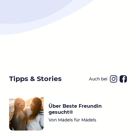
Tipps & Stories
Auch bei
Ins
Fa
ta
ce
gr
bo
Über Beste Freundin
a
ok
gesucht®
m
Von Mädels für Mädels