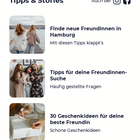
Tipps & Stories
Auch bei
Ins
Fa
ta
ce
gr
bo
Finde neue Freundinnen in
a
ok
Hamburg
m
Mit diesen Tipps klappt‘s
Tipps für deine Freundinnen-
Suche
Häufig gestellte Fragen
30 Geschenkideen für deine
beste Freundin
Schöne Geschenkideen