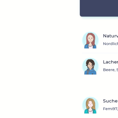
Natur
Nordlic
Lache
Beere, 
Suche 
Femi97,