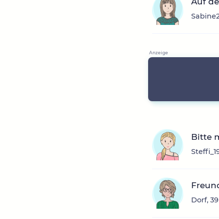
Auf d
Sabine2
Bitte 
Steffi_
Freun
Dorf, 3