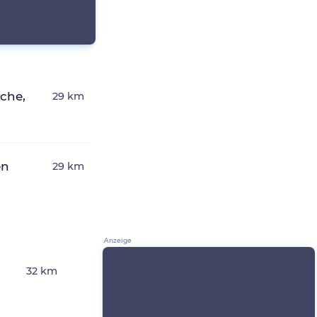
che,
29 km
en
29 km
32 km