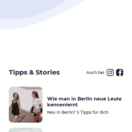
Tipps & Stories
Auch bei
Ins
Fa
ta
ce
gr
bo
Wie man in Berlin neue Leute
a
ok
kennenlernt
m
Neu in Berlin? 5 Tipps für dich