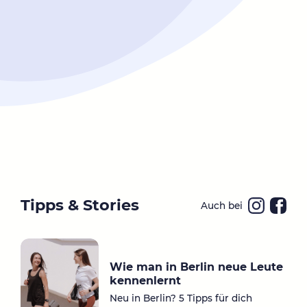
Tipps & Stories
Auch bei
Ins
Fa
ta
ce
gr
bo
Wie man in Berlin neue Leute
a
ok
kennenlernt
m
Neu in Berlin? 5 Tipps für dich