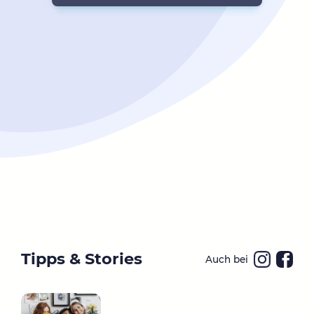
Tipps & Stories
Auch bei
Ins
Fa
ta
ce
gr
bo