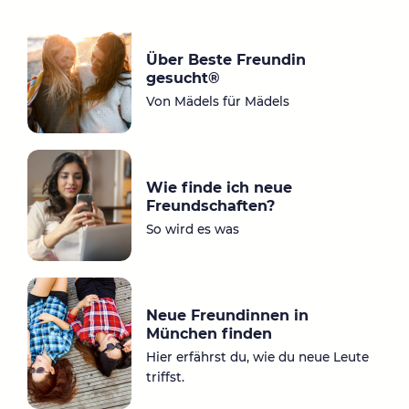
ta
ce
gr
bo
Über Beste Freundin
a
ok
gesucht®
m
Von Mädels für Mädels
Wie finde ich neue
Freundschaften?
So wird es was
Neue Freundinnen in
München finden
Hier erfährst du, wie du neue Leute
triffst.