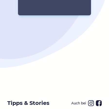
Tipps & Stories
Auch bei
Ins
Fa