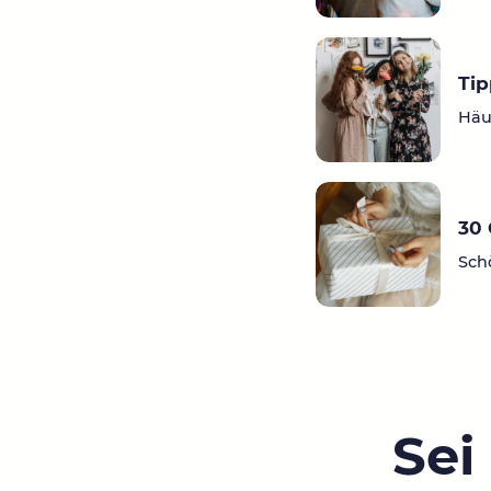
Tip
Häu
30 
Sch
Sei