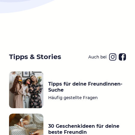
Tipps & Stories
Auch bei
Ins
Fa
ta
ce
gr
bo
Tipps für deine Freundinnen-
a
ok
Suche
m
Häufig gestellte Fragen
30 Geschenkideen für deine
beste Freundin