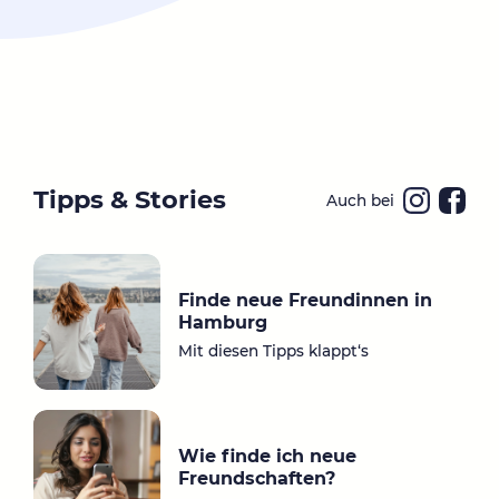
Tipps & Stories
Auch bei
Ins
Fa
ta
ce
gr
bo
Finde neue Freundinnen in
a
ok
Hamburg
m
Mit diesen Tipps klappt‘s
Wie finde ich neue
Freundschaften?