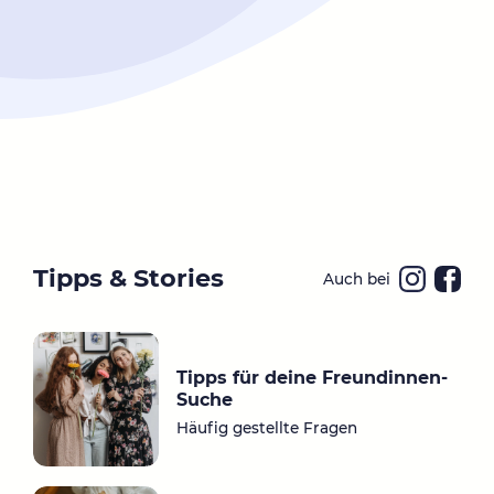
Tipps & Stories
Auch bei
Ins
Fa
ta
ce
gr
bo
Tipps für deine Freundinnen-
a
ok
Suche
m
Häufig gestellte Fragen