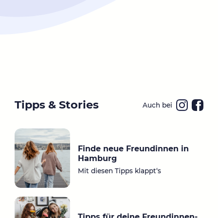
Tipps & Stories
Auch bei
Ins
Fa
ta
ce
gr
bo
Finde neue Freundinnen in
a
ok
Hamburg
m
Mit diesen Tipps klappt‘s
Tipps für deine Freundinnen-