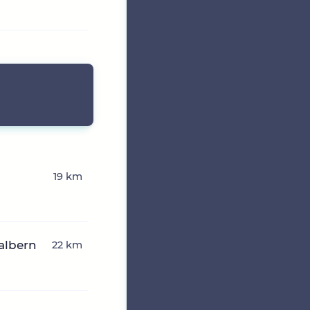
19 km
albern
22 km