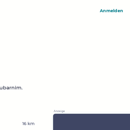
Anmelden
eubarnim.
16 km