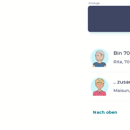
Bin 7
Rita, 7
.. zus
Maisun,
Nach oben