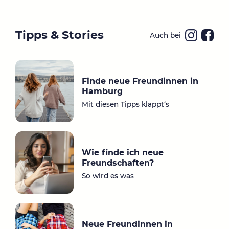
Tipps & Stories
Auch bei
Ins
Fa
ta
ce
gr
bo
Finde neue Freundinnen in
a
ok
Hamburg
m
Mit diesen Tipps klappt‘s
Wie finde ich neue
Freundschaften?
So wird es was
Neue Freundinnen in