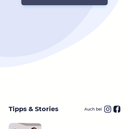
Tipps & Stories
Auch bei
Ins
Fa
ta
ce