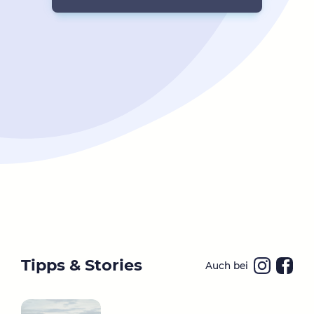
Tipps & Stories
Auch bei
Ins
Fa
ta
ce