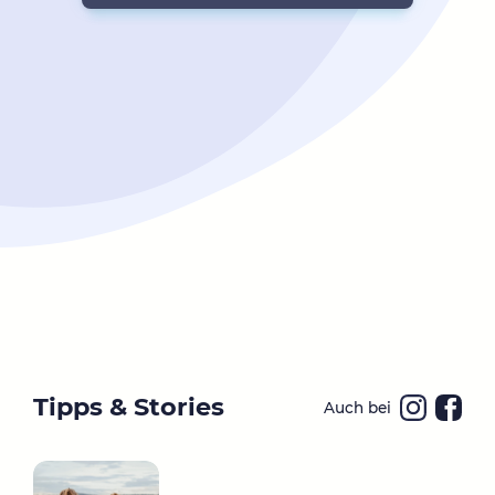
Tipps & Stories
Auch bei
Ins
Fa
ta
ce
gr
bo