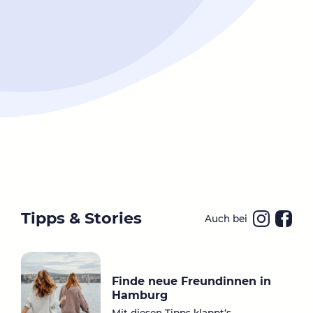
Tipps & Stories
Auch bei
Ins
Fa
ta
ce
gr
bo
Finde neue Freundinnen in
a
ok
Hamburg
m